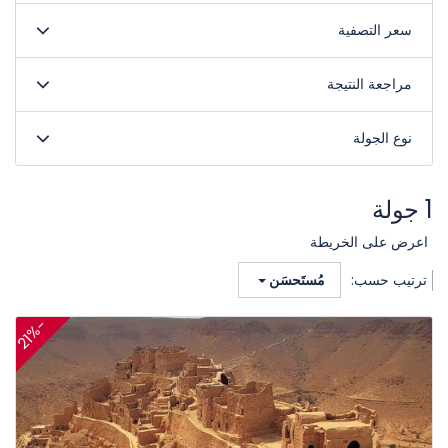
سعر التصفية
مراجعة النتيجة
نوع الجولة
1 جولة
اعرض على الخريطة
ترتيب حسب:
مُستَحسَن
-
%
2
1