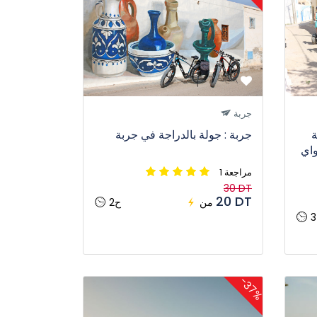
جربة
ة
جربة : جولة بالدراجة في جربة
غواي
1 مراجعة
30 DT
20 DT
من
2ح
-37%