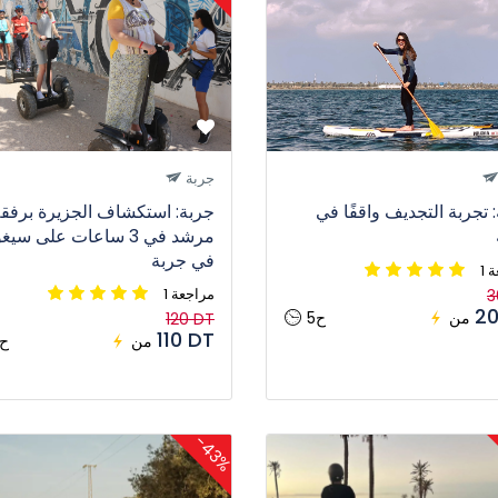
جربة
 تجربة التجديف واقفًا في
جربة: استكشاف الجزيرة برفق
مرشد في 3 ساعات على سي
في جربة
ة
1 مراجعة
3
20
من
5ح
120 DT
110 DT
من
3ح
-43%