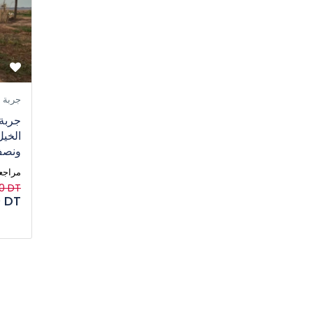
جربة
جربة
الخيل
ونصف
1 مراجع
0 DT
 DT