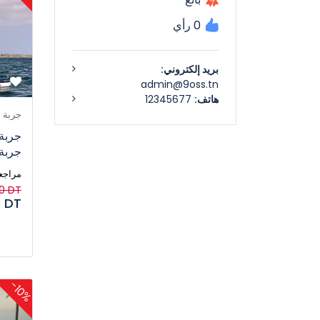
0 رأي
بريد إلكتروني:
admin@9oss.tn
هاتف:
12345677
جربة
جربة:
جربة
1 مراجع
0 DT
 DT
-10%