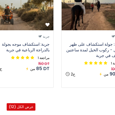
جربة
: جولة استكشاف على ظهر
جربة: استكشاف موجه بجولة
 - ركوب الخيل لمدة ساعتين
بالدراجة الرباعية في جربة
 في جربة
1 مراجعة
ة
150 DT
85 DT
من
3ح
10
90
من
2ح
عرض الكل (12)