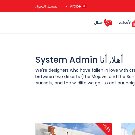
Arabe
تسجيل الدخول
أحداث
اتصال
أهلا, أنا System Admin
We're designers who have fallen in love with cre
between two deserts (the Mojave, and the Sonor
sunsets, and the wildlife we get to call our neig
-33%